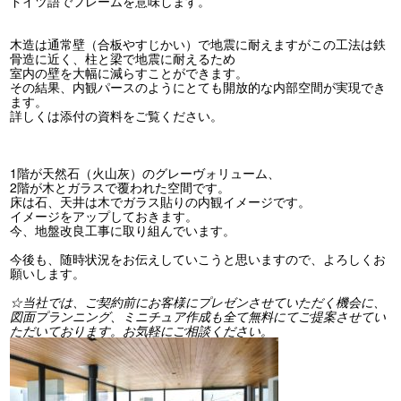
ドイツ語でフレームを意味します。
木造は通常壁（合板やすじかい）で地震に耐えますがこの工法は鉄
骨造に近く、柱と梁で地震に耐えるため
室内の壁を大幅に減らすことができます。
その結果、内観パースのようにとても開放的な内部空間が実現でき
ます。
詳しくは添付の資料をご覧ください。
1階が天然石（火山灰）のグレーヴォリューム、
2階が木とガラスで覆われた空間です。
床は石、天井は木でガラス貼りの内観イメージです。
イメージをアップしておきます。
今、地盤改良工事に取り組んでいます。
今後も、随時状況をお伝えしていこうと思いますので、よろしくお
願いします。
☆当社では、ご契約前にお客様にプレゼンさせていただく機会に、
図面プランニング、ミニチュア作成も全て無料にてご提案させてい
ただいております。お気軽にご相談ください。