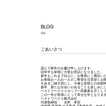
BLOG
日誌
ごあいさつ
謹んで新年のお慶び申し上げます。
旧年中も皆様に大変お世話になりました。
新年もこれまで以上に、お客様にご満足い
お客様お一人お一人のご希望を注意深くお
今あるご縁大切にし、今後も皆様との信頼
新年、新たな出会いがあることも楽しみに
ベストワークススタッフ一同最善を尽くし
この一年が皆様にとって幸せな年となりま
ベストワークス株式会社
代表取締役 北村 幸宏
滋賀県 甲賀市 の不動産【新築住宅・デザ