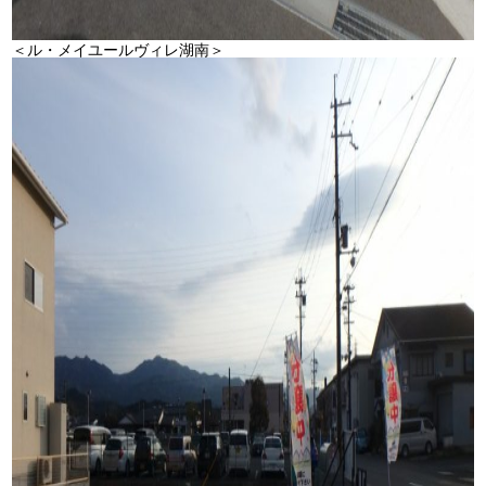
＜ル・メイユールヴィレ湖南＞