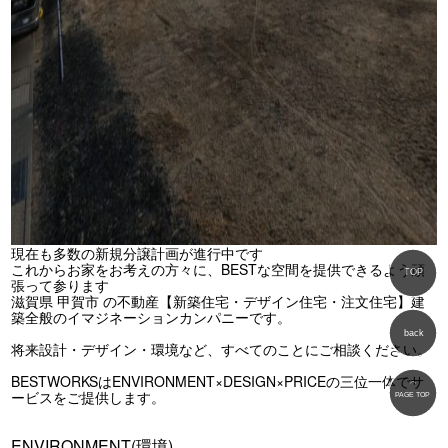
現在も多数の新規分譲計画が進行中です
これからお家をお考えの方々に、BESTな空間を提供できるよう頑
張って参ります
滋賀県 甲賀市 の不動産【新築住宅・デザイン住宅・注文住宅】建
築全般のイマジネーションカンパニーです。
将来設計・デザイン・環境など、すべてのことにご相談ください。
BESTWORKSはENVIRONMENT×DESIGN×PRICEの三位一体でサ
ービスをご提供します。
ENVIRONMENT(環境)