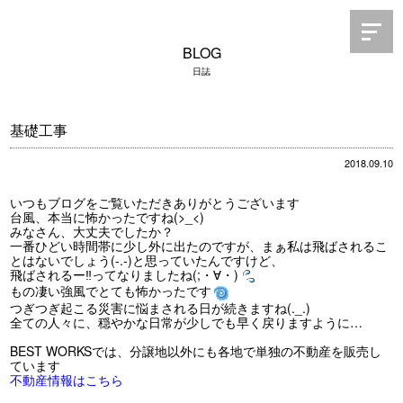
BLOG
日誌
基礎工事
2018.09.10
いつもブログをご覧いただきありがとうございます
台風、本当に怖かったですね(>_<)
みなさん、大丈夫でしたか？
一番ひどい時間帯に少し外に出たのですが、まぁ私は飛ばされるこ
とはないでしょう(-.-)と思っていたんですけど、
飛ばされるー‼ってなりましたね(;・∀・)
もの凄い強風でとても怖かったです
つぎつぎ起こる災害に悩まされる日が続きますね(._.)
全ての人々に、穏やかな日常が少しでも早く戻りますように…
BEST WORKSでは、分譲地以外にも各地で単独の不動産を販売し
ています
不動産情報はこちら