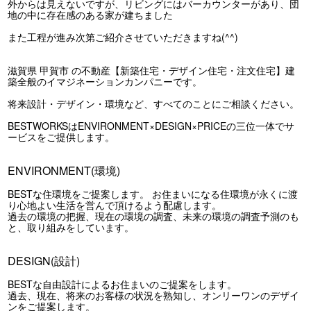
外からは見えないですが、リビングにはバーカウンターがあり、団
地の中に存在感のある家が建ちました
また工程が進み次第ご紹介させていただきますね(^^)
滋賀県 甲賀市 の不動産【新築住宅・デザイン住宅・注文住宅】建
築全般のイマジネーションカンパニーです。
将来設計・デザイン・環境など、すべてのことにご相談ください。
BESTWORKSはENVIRONMENT×DESIGN×PRICEの三位一体でサ
ービスをご提供します。
ENVIRONMENT(環境)
BESTな住環境をご提案します。 お住まいになる住環境が永くに渡
り心地よい生活を営んで頂けるよう配慮します。
過去の環境の把握、現在の環境の調査、未来の環境の調査予測のも
と、取り組みをしています。
DESIGN(設計)
BESTな自由設計によるお住まいのご提案をします。
過去、現在、将来のお客様の状況を熟知し、オンリーワンのデザイ
ンをご提案します。