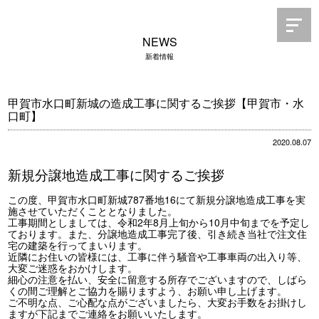
NEWS
新着情報
甲賀市水口町新城の造成工事に関するご挨拶【甲賀市・水
口町】
2020.08.07
新規分譲地造成工事に関するご挨拶
この度、甲賀市水口町新城787番地16にて新規分譲地造成工事を実
施させていただくこととなりました。
工事期間としましては、令和2年8月上旬から10月中旬までを予定し
ております。また、分譲地造成工事完了後、引き続き当社で注文住
宅の建築を行ってまいります。
近隣にお住いの皆様には、工事に伴う騒音や工事車両の出入り等、
大変ご迷惑をおかけします。
細心の注意を払い、安全に留意する所存でございますので、しばら
くの間ご理解とご協力を賜りますよう、お願い申し上げます。
ご不明な点、ご心配な点がございましたら、大変お手数をお掛けし
ますが下記までご連絡をお願いいたします。