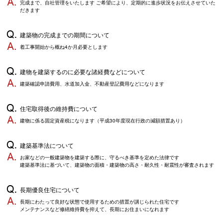
完成まで、自社管理をいたします ご希望により、定期的に進歩状況をお伝えさせていた
だきます
建築物の完成までの期間について
着工事開始から概ね4か月必要とします
建物を建築するのに必要な諸経費などについて
建築確認申請費用、水道加入金、不動産登記費用などになります
住宅取得後の維持費について
建物に係る固定資産税になります（平成30年度現在行政の減額措置あり）
建築基準法について
お家などの一般建築物を建築する際に、守るべき基準を定めた法律です
建築基準法に基づいて、建築物の面積・建築物の高さ・耐久性・耐震性が審査されます
長期優良住宅について
長期にわたって良好な状態で使用するための措置が講じられた住宅です
メンテナンスなど修繕維持費を抑えて、長期にお住まいになれます