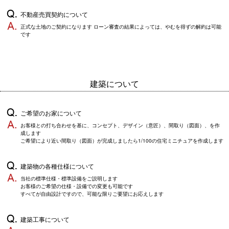
不動産売買契約について
正式な土地のご契約になります ローン審査の結果によっては、やむを得ずの解約は可能
です
建築について
ご希望のお家について
お客様との打ち合わせを基に、コンセプト、デザイン（意匠）、間取り（図面）、を作
成します
ご希望により近い間取り（図面）が完成しましたら1/100の住宅ミニチュアを作成します
建築物の各種仕様について
当社の標準仕様・標準設備をご説明します
お客様のご希望の仕様・設備での変更も可能です
すべてが自由設計ですので、可能な限りご要望にお応えします
建築工事について