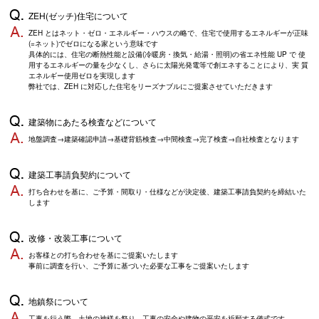
ZEH(ゼッチ)住宅について
ZEH とはネット・ゼロ・エネルギー・ハウスの略で、住宅で使用するエネルギーが正味
(=ネット)でゼロになる家という意味です
具体的には、住宅の断熱性能と設備(冷暖房・換気・給湯・照明)の省エネ性能 UP で 使
用するエネルギーの量を少なくし、さらに太陽光発電等で創エネすることにより、実 質
エネルギー使用ゼロを実現します
弊社では、ZEH に対応した住宅をリーズナブルにご提案させていただきます
建築物にあたる検査などについて
地盤調査→建築確認申請→基礎背筋検査→中間検査→完了検査→自社検査となります
建築工事請負契約について
打ち合わせを基に、ご予算・間取り・仕様などが決定後、建築工事請負契約を締結いた
します
改修・改装工事について
お客様との打ち合わせを基にご提案いたします
事前に調査を行い、ご予算に基づいた必要な工事をご提案いたします
地鎮祭について
工事を行う際、土地の神様を祭り、工事の安全や建物の平安を祈願する儀式です