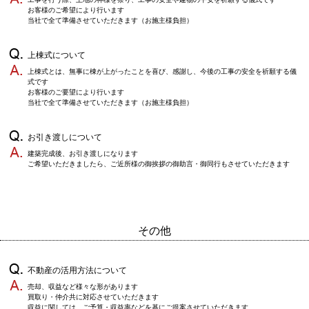
お客様のご希望により行います
当社で全て準備させていただきます（お施主様負担）
上棟式について
上棟式とは、無事に棟が上がったことを喜び、感謝し、今後の工事の安全を祈願する儀
式です
お客様のご要望により行います
当社で全て準備させていただきます（お施主様負担）
お引き渡しについて
建築完成後、お引き渡しになります
ご希望いただきましたら、ご近所様の御挨拶の御助言・御同行もさせていただきます
その他
不動産の活用方法について
売却、収益など様々な形があります
買取り・仲介共に対応させていただきます
収益に関しては、ご予算・収益率などを基にご提案させていただきます