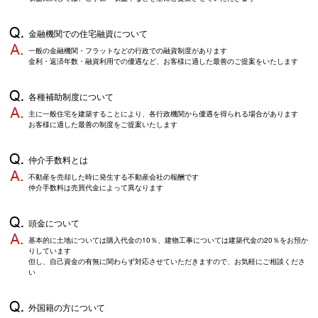
金融機関での住宅融資について
一般の金融機関・フラットなどの行政での融資制度があります
金利・返済年数・融資利用での優遇など、お客様に適した最善のご提案をいたします
各種補助制度について
主に一般住宅を建築することにより、各行政機関から優遇を得られる場合があります
お客様に適した最善の制度をご提案いたします
仲介手数料とは
不動産を売却した時に発生する不動産会社の報酬です
仲介手数料は売買代金によって異なります
頭金について
基本的に土地については購入代金の10％、建物工事については建築代金の20％をお預か
りしています
但し、自己資金の有無に関わらず対応させていただきますので、お気軽にご相談くださ
い
外国籍の方について