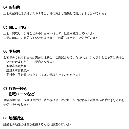
04 仮契約
土地の候補地は仮押さえをすると、他の方より優先して契約することができます
05 MEETING
土地・間取り・設備などの各計画を平行して、仕様を確定していきます
ご契約前に、ご満足していただけるまで、何度もミーティングを行います
06 本契約
お客様のご意向を当社が充分に理解し、ご提案させていただいたコンセプトとご予算に納得し
ていただけましたら、ご契約となります
・不動産売買契約
・建築工事請負契約
・手付金（手付額につきましてはご相談させていただきます）
07 行政手続き
住宅ローンなど
建築確認申請・長期優良住宅申請の提出や、住宅ローンに関する金融機関への手続きなどのお
手伝いをいたします
08 地盤調査
建築地の地盤の性質を把握するために調査を行います