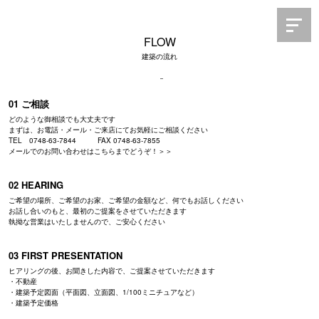
FLOW
建築の流れ
01 ご相談
どのような御相談でも大丈夫です
まずは、お電話・メール・ご来店にてお気軽にご相談ください
TEL 0748-63-7844 FAX 0748-63-7855
メールでのお問い合わせはこちらまでどうぞ！＞＞
02 HEARING
ご希望の場所、ご希望のお家、ご希望の金額など、何でもお話しください
お話し合いのもと、最初のご提案をさせていただきます
執拗な営業はいたしませんので、ご安心ください
03 FIRST PRESENTATION
ヒアリングの後、お聞きした内容で、ご提案させていただきます
・不動産
・建築予定図面（平面図、立面図、1/100ミニチュアなど）
・建築予定価格