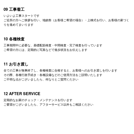
09 工事着工
いよいよ工事スタートです
ご近所の方へご挨拶を行い、地鎮祭（お客様ご希望の場合）・上棟式を行い、お客様の家づく
りを進めてまいります
10 各種検査
工事期間中に必要な、基礎配筋検査・中間検査・完了検査を行っています
ご希望の方には、定期的に写真などで進歩状況をお伝えします
11 お引き渡し
全ての工事が無事終了し、各種検査に合格すると、お客様へのお引き渡しを行います
その際、各種行政手続き・各種設備などのご使用方法をご説明いたします
ご不明な点がございましたら、何なりとご質問ください
12 AFTER SERVICE
定期的なお家のチェック・メンテナンスを行います
ご要望がございましたら、アフターサービス以外もご相談ください